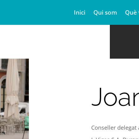
Inici
Qui som
Què 
Joa
Conseller delegat 