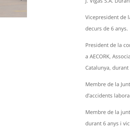
J.
Vigas
S.A. Duran
Vicepresident de 
decurs de 6 anys.
President de la c
a
AECORK
, Associ
Catalunya, durant 
Membre de la Junta
d’accidents labor
Membre de la junt
durant 6 anys i vi