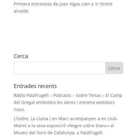
Primera entrevista de Joan Vigas com a 1r tinent
alcalde
https://radiopalafrugell.cat/primera-entrevista-de-
joan-vigas-com-a-1r-tinent-alcalde/
Cerca
Entrades recents
Ràdio Palafrugell – Podcasts – Isidre Tenas – El Camp
del Gregal enllesteix les obres i estrena vestidors
nous.
L’Isidre, La Lluïsa i en Marc acompanyen a en Lluís
Maimí a la seva exposició «Negre sobre blanc» al
Museu del Suro de Catalunya, a Palafrugell.