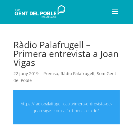
Ràdio Palafrugell –
Primera entrevista a Joan
Vigas
22 juny 2019
|
Premsa
,
Ràdio Palafrugell
,
Som Gent
del Poble
https://radiopalafrugell.cat/primera-entrevista-de-
joan-vigas-com-a-1r-tinent-alcalde/