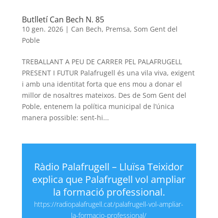
Butlletí Can Bech N. 85
10 gen. 2026
|
Can Bech
,
Premsa
,
Som Gent del
Poble
TREBALLANT A PEU DE CARRER PEL PALAFRUGELL
PRESENT I FUTUR Palafrugell és una vila viva, exigent
i amb una identitat forta que ens mou a donar el
millor de nosaltres mateixos. Des de Som Gent del
Poble, entenem la política municipal de l’única
manera possible: sent-hi...
Ràdio Palafrugell – Lluïsa Teixidor
explica que Palafrugell vol ampliar
la formació professional.
https://radiopalafrugell.cat/palafrugell-vol-ampliar-
la-formacio-professional/