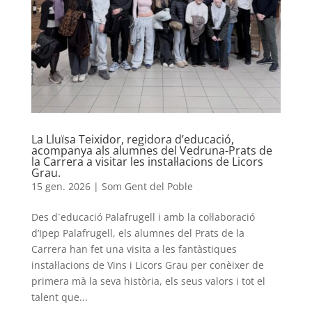
La Lluïsa Teixidor, regidora d’educació,
acompanya als alumnes del Vedruna-Prats de
la Carrera a visitar les instal·lacions de Licors
Grau.
15 gen. 2026
|
Som Gent del Poble
Des d´educació Palafrugell i amb la col·laboració
d’Ipep Palafrugell, els alumnes del Prats de la
Carrera han fet una visita a les fantàstiques
instal·lacions de Vins i Licors Grau per conèixer de
primera mà la seva història, els seus valors i tot el
talent que...