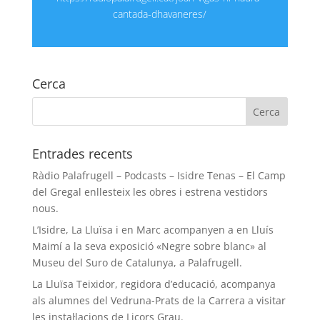
cantada-dhavaneres/
Cerca
Entrades recents
Ràdio Palafrugell – Podcasts – Isidre Tenas – El Camp
del Gregal enllesteix les obres i estrena vestidors
nous.
L’Isidre, La Lluïsa i en Marc acompanyen a en Lluís
Maimí a la seva exposició «Negre sobre blanc» al
Museu del Suro de Catalunya, a Palafrugell.
La Lluïsa Teixidor, regidora d’educació, acompanya
als alumnes del Vedruna-Prats de la Carrera a visitar
les instal·lacions de Licors Grau.