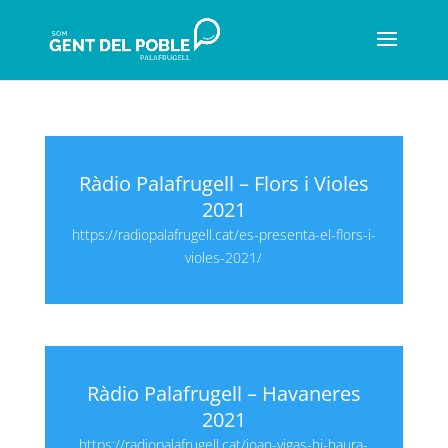
Ràdio Palafrugell – Flors i Violes
2021
https://radiopalafrugell.cat/es-presenta-el-flors-i-
violes-2021/
Ràdio Palafrugell – Havaneres
2021
https://radiopalafrugell.cat/joan-vigas-hi-haura-