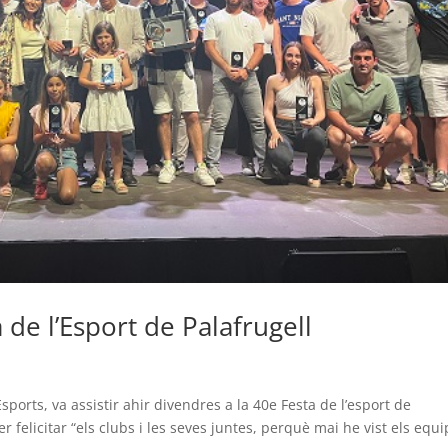
 de l’Esport de Palafrugell
Esports, va assistir ahir divendres a la 40e Festa de l’esport de
er felicitar “els clubs i les seves juntes, perquè mai he vist els equi