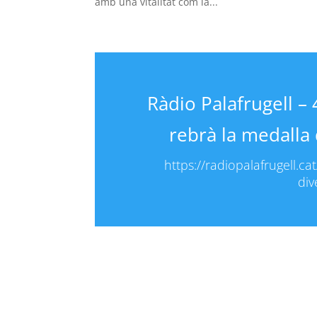
amb una vitalitat com la...
Ràdio Palafrugell – 
rebrà la medalla 
https://radiopalafrugell.ca
di