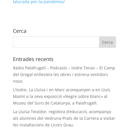
laturada-per-la-pandemia/
Cerca
Entrades recents
Ràdio Palafrugell – Podcasts – Isidre Tenas – El Camp
del Gregal enllesteix les obres i estrena vestidors
nous.
L’Isidre, La Lluïsa i en Marc acompanyen a en Lluís
Maimí a la seva exposició «Negre sobre blanc» al
Museu del Suro de Catalunya, a Palafrugell.
La Lluïsa Teixidor, regidora d’educació, acompanya
als alumnes del Vedruna-Prats de la Carrera a visitar
les instal·lacions de Licors Grau.