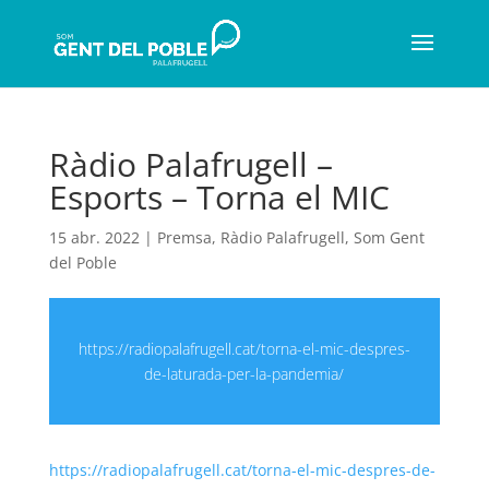
Ràdio Palafrugell –
Esports – Torna el MIC
15 abr. 2022
|
Premsa
,
Ràdio Palafrugell
,
Som Gent
del Poble
https://radiopalafrugell.cat/torna-el-mic-despres-
de-laturada-per-la-pandemia/
https://radiopalafrugell.cat/torna-el-mic-despres-de-