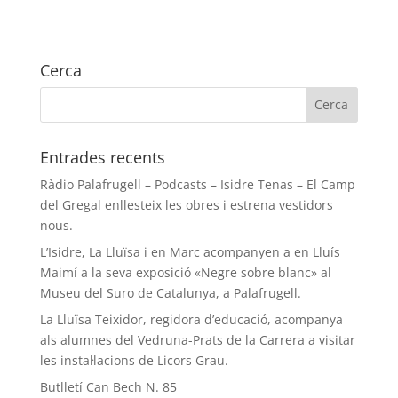
Cerca
Entrades recents
Ràdio Palafrugell – Podcasts – Isidre Tenas – El Camp
del Gregal enllesteix les obres i estrena vestidors
nous.
L’Isidre, La Lluïsa i en Marc acompanyen a en Lluís
Maimí a la seva exposició «Negre sobre blanc» al
Museu del Suro de Catalunya, a Palafrugell.
La Lluïsa Teixidor, regidora d’educació, acompanya
als alumnes del Vedruna-Prats de la Carrera a visitar
les instal·lacions de Licors Grau.
Butlletí Can Bech N. 85