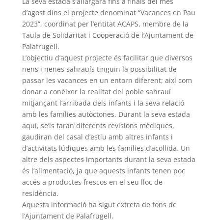
La seva estada s’allargarà fins a finals del mes
d’agost dins el projecte denominat “Vacances en Pau
2023”, coordinat per l’entitat ACAPS, membre de la
Taula de Solidaritat i Cooperació de l’Ajuntament de
Palafrugell.
L’objectiu d’aquest projecte és facilitar que diversos
nens i nenes sahrauís tinguin la possibilitat de
passar les vacances en un entorn diferent; així com
donar a conèixer la realitat del poble sahrauí
mitjançant l’arribada dels infants i la seva relació
amb les famílies autòctones. Durant la seva estada
aquí, se’ls faran diferents revisions mèdiques,
gaudiran del casal d’estiu amb altres infants i
d’activitats lúdiques amb les famílies d’acollida. Un
altre dels aspectes importants durant la seva estada
és l’alimentació, ja que aquests infants tenen poc
accés a productes frescos en el seu lloc de
residència.
Aquesta informació ha sigut extreta de fons de
l’Ajuntament de Palafrugell.