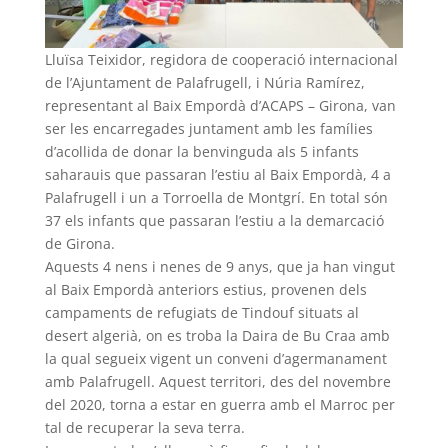
Lluïsa Teixidor, regidora de cooperació internacional
de l’Ajuntament de Palafrugell, i Núria Ramírez,
representant al Baix Empordà d’ACAPS – Girona, van
ser les encarregades juntament amb les famílies
d’acollida de donar la benvinguda als 5 infants
saharauis que passaran l’estiu al Baix Empordà, 4 a
Palafrugell i un a Torroella de Montgrí. En total són
37 els infants que passaran l’estiu a la demarcació
de Girona.
Aquests 4 nens i nenes de 9 anys, que ja han vingut
al Baix Empordà anteriors estius, provenen dels
campaments de refugiats de Tindouf situats al
desert algerià, on es troba la Daira de Bu Craa amb
la qual segueix vigent un conveni d’agermanament
amb Palafrugell. Aquest territori, des del novembre
del 2020, torna a estar en guerra amb el Marroc per
tal de recuperar la seva terra.